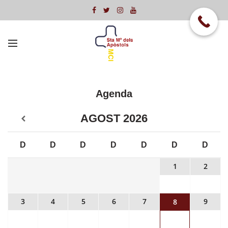
Agenda
AGOST
2026
D
D
D
D
D
D
D
1
2
3
4
5
6
7
9
8