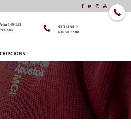
Prim 146-152
93 314 90 11
rcelona
636 50 72 08
CRIPCIONS