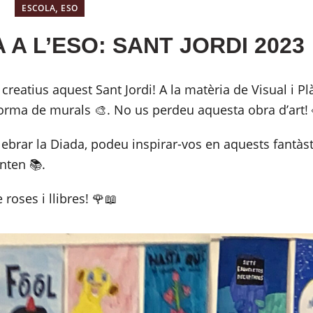
,
ESCOLA
ESO
A A L’ESO: SANT JORDI 2023
reatius aquest Sant Jordi! A la matèria de Visual i Plà
forma de murals 🎨. No us perdeu aquesta obra d’art! 
lebrar la Diada, podeu inspirar-vos en aquests fantàst
enten 📚.
roses i llibres! 🌹📖