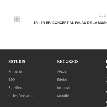
OLD
1R I 3R EP: CONCERT AL PALAU DE LA MÚS
ESTUDIS
RECURSOS
Primària
Alexia
ESO
Edebé
Batxillerat
Intranet
Cicles formatius
Moodle