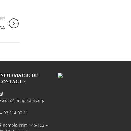
ER
ICA
INFORMACIÓ DE
CONTACTE
escola@smapostols.org
93 314 90 11
Rambla Prim 146-152 –