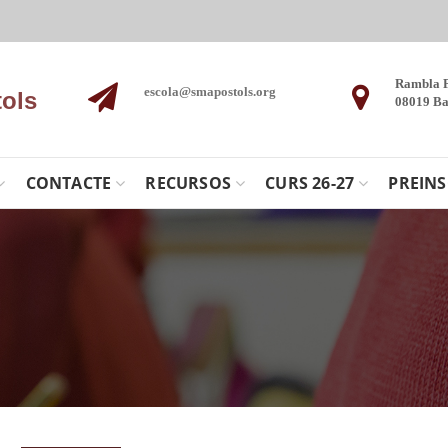
Rambla 
escola@smapostols.org
tols
08019 Ba
CONTACTE
RECURSOS
CURS 26-27
PREINS